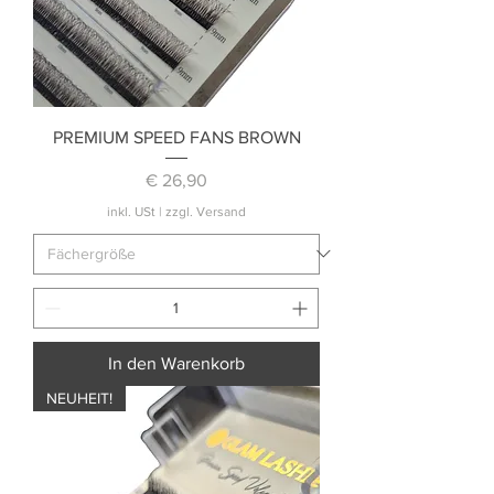
PREMIUM SPEED FANS BROWN
Preis
€ 26,90
inkl. USt
|
zzgl. Versand
In den Warenkorb
NEUHEIT!