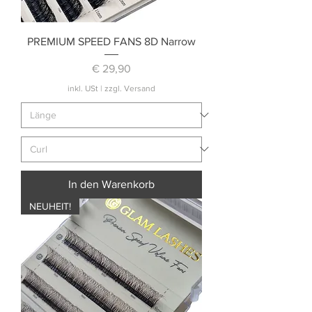
PREMIUM SPEED FANS 8D Narrow
Preis
€ 29,90
inkl. USt
|
zzgl. Versand
In den Warenkorb
NEUHEIT!