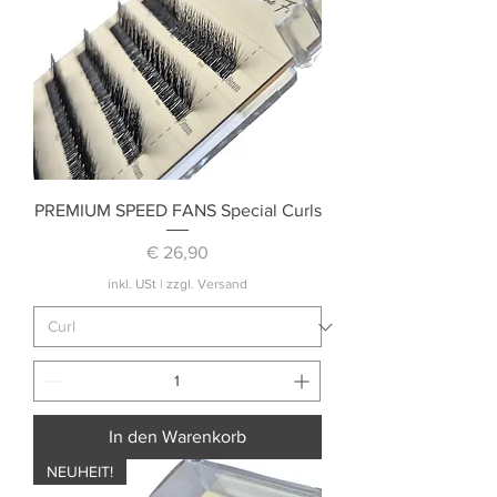
PREMIUM SPEED FANS Special Curls
Preis
€ 26,90
inkl. USt
|
zzgl. Versand
In den Warenkorb
NEUHEIT!