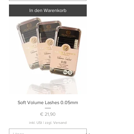
In den Warenkorb
Soft Volume Lashes 0.05mm
Preis
€ 21,90
inkl. USt
|
zzgl. Versand