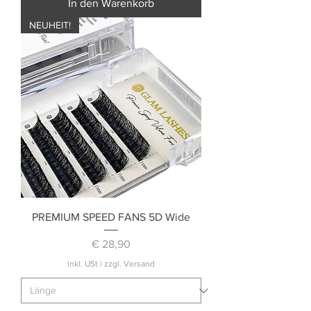
In den Warenkorb
NEUHEIT!
PREMIUM SPEED FANS 5D Wide
Preis
€ 28,90
inkl. USt
|
zzgl. Versand