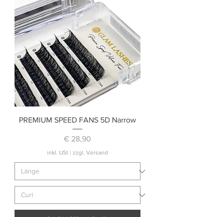
PREMIUM SPEED FANS 5D Narrow
Preis
€ 28,90
inkl. USt
|
zzgl. Versand