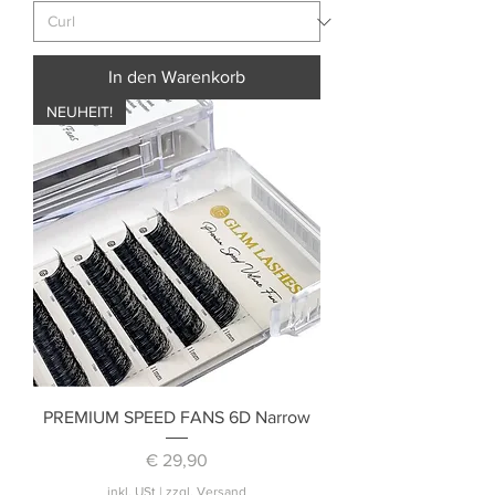
In den Warenkorb
NEUHEIT!
PREMIUM SPEED FANS 6D Narrow
Preis
€ 29,90
inkl. USt
|
zzgl. Versand